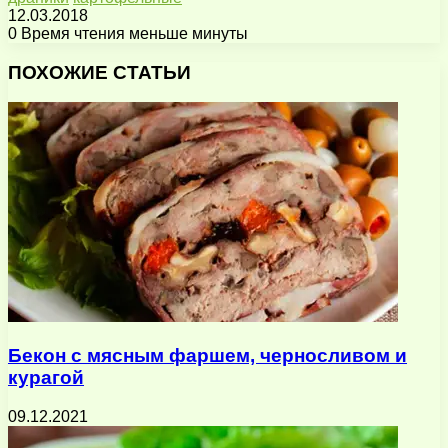
12.03.2018
0
Время чтения меньше минуты
Facebook
X
Pinterest
Вконтакте
Одноклассники
Messenger
Messenger
WhatsApp
Telegram
Viber
Поделиться
Печатать
через
ПОХОЖИЕ СТАТЬИ
электронную
почту
Бекон с мясным фаршем, черносливом и
курагой
09.12.2021