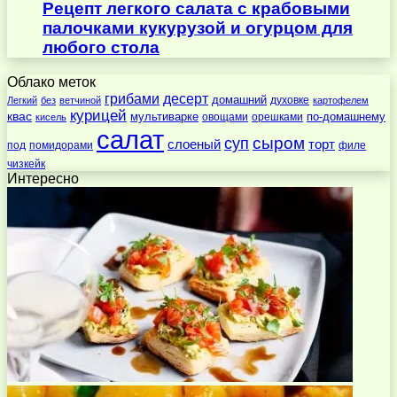
Рецепт легкого салата с крабовыми
палочками кукурузой и огурцом для
любого стола
Облако меток
десерт
грибами
домашний
духовке
Легкий
без
ветчиной
картофелем
курицей
квас
по-домашнему
мультиварке
овощами
орешками
кисель
салат
суп
сыром
слоеный
торт
под
помидорами
филе
чизкейк
Интересно