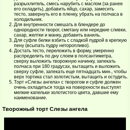
разрыхлитель, смесь нарубить с маслом (за ранее
его охладить), добавить яйцо, сахар, замесить
тесто, завернуть его в пленку, убрать на полчаса в
холодильник.
Для внутренности смешать в блендере до
однородности творог, сметану или нередкие сливки,
сахар, желтки и манку, добавить ваниль.
Для суфле белки взбить с сладкой пудрой в крепкую
пену (всыпать пудру неторопливо).
Достать тесто, переложить в форму, умеренно
распределить по дну слоем в полсантиметра,
сверху выложить творожную начинку, запекать
полчаса при 180 градусах, вытащить и выложить
сверху суфле, запекать еще пятнадцать мин., чтобы
верх тортика стал золотистым, вытащить и остудить.
Торт «Слезы ангела» с творогом и суфле должен
очень охладиться тогда на поверхности выступят
мелкие капельки золотистого цвета, давшие ему
наименование.
Творожный торт Слезы ангела