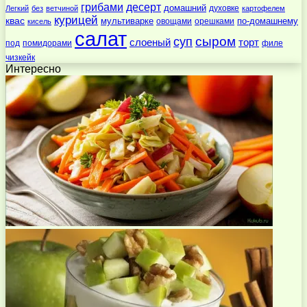
десерт
грибами
домашний
духовке
Легкий
без
ветчиной
картофелем
курицей
квас
по-домашнему
мультиварке
овощами
орешками
кисель
салат
суп
сыром
слоеный
торт
под
помидорами
филе
чизкейк
Интересно