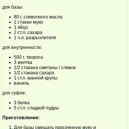
для базы:
80 г. сливочного масла
1 стакан муки
1 яйцо
2 ст.л. сахара
1 ч.л. разрыхлителя
для внутренности:
500 г. творога
3 желтка
1/2 стакана сметаны / сливок
1/2 стакана сахара
1 ст.л. манной крупы
ваниль
для суфле:
3 белка
5 ст.л. сладкой пудры
Приготовление:
Для базы смешать просеянную муку и