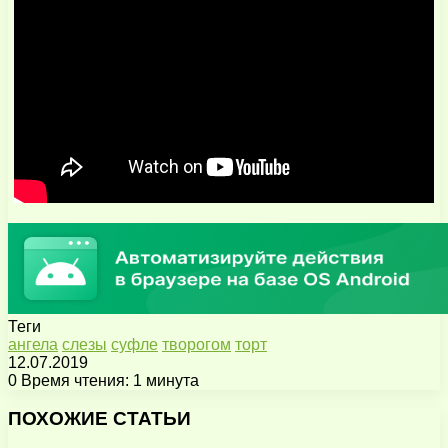
Теги
ангела
слезы
суфле
творогом
торт
12.07.2019
0
Время чтения: 1 минута
Facebook
X
Pinterest
Вконтакте
Одноклассники
Messenger
Messenger
WhatsApp
Telegram
Viber
Поделиться
Печатать
через
ПОХОЖИЕ СТАТЬИ
электронную