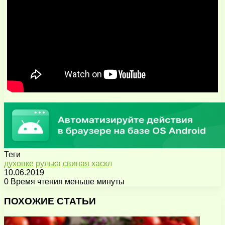
Теги
духовке
рулька
свиная
хаскл
10.06.2019
0
Время чтения меньше минуты
Facebook
X
Pinterest
Вконтакте
Одноклассники
Messenger
Messenger
WhatsApp
Telegram
Viber
Поделиться
Печатать
через
ПОХОЖИЕ СТАТЬИ
электронную
почту