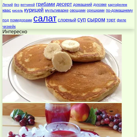
десерт
грибами
домашний
духовке
Легкий
без
ветчиной
картофелем
курицей
квас
по-домашнему
мультиварке
овощами
орешками
кисель
салат
суп
сыром
слоеный
торт
под
помидорами
филе
чизкейк
Интересно