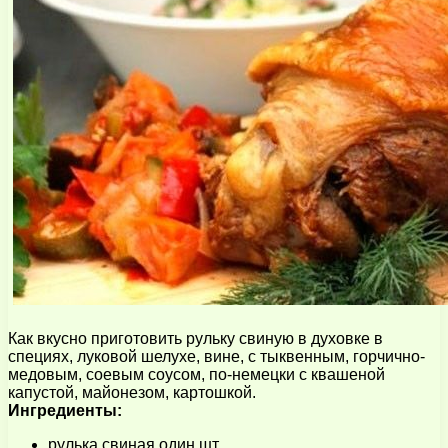
Как вкусно приготовить рульку свиную в духовке в
специях, луковой шелухе, вине, с тыквенным, горчично-
медовым, соевым соусом, по-немецки с квашеной
капустой, майонезом, картошкой.
Ингредиенты:
рулька свиная один шт.