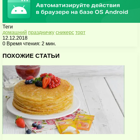
Теги
домашний
праздничку
сникерс
торт
12.12.2018
0
Время чтения: 2 мин.
Facebook
X
Pinterest
Вконтакте
Одноклассники
Messenger
Messenger
WhatsApp
Telegram
Viber
Поделиться
Печатать
через
ПОХОЖИЕ СТАТЬИ
электронную
почту