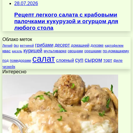
28.07.2026
Рецепт легкого салата с крабовыми
палочками кукурузой и огурцом для
любого стола
Облако меток
десерт
грибами
домашний
духовке
Легкий
без
ветчиной
картофелем
курицей
квас
по-домашнему
мультиварке
овощами
орешками
кисель
салат
суп
сыром
слоеный
торт
под
помидорами
филе
чизкейк
Интересно