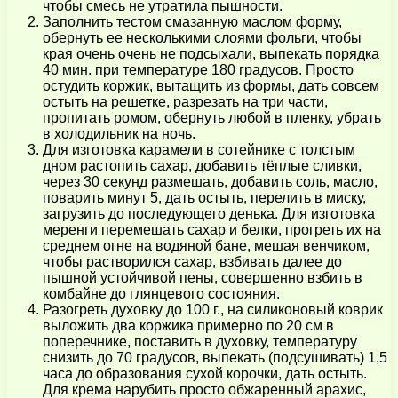
чтобы смесь не утратила пышности.
Заполнить тестом смазанную маслом форму,
обернуть ее несколькими слоями фольги, чтобы
края очень очень не подсыхали, выпекать порядка
40 мин. при температуре 180 градусов. Просто
остудить коржик, вытащить из формы, дать совсем
остыть на решетке, разрезать на три части,
пропитать ромом, обернуть любой в пленку, убрать
в холодильник на ночь.
Для изготовка карамели в сотейнике с толстым
дном растопить сахар, добавить тёплые сливки,
через 30 секунд размешать, добавить соль, масло,
поварить минут 5, дать остыть, перелить в миску,
загрузить до последующего денька. Для изготовка
меренги перемешать сахар и белки, прогреть их на
среднем огне на водяной бане, мешая венчиком,
чтобы растворился сахар, взбивать далее до
пышной устойчивой пены, совершенно взбить в
комбайне до глянцевого состояния.
Разогреть духовку до 100 г., на силиконовый коврик
выложить два коржика примерно по 20 см в
поперечнике, поставить в духовку, температуру
снизить до 70 градусов, выпекать (подсушивать) 1,5
часа до образования сухой корочки, дать остыть.
Для крема нарубить просто обжаренный арахис,