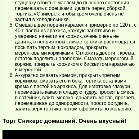
сгущенку взбить с маслом до пышного состояния,
перемешать с орешками, делать перед сборкой
тортика «Сникерс», чтобы крем очень очень не
застыл в холодильнике.
Смешать две порции карамели примерно по 120 г.. с
40 г. пасты из арахиса, каждую заботливо и
умеренно нанести на коржик, очень очень не
давить, в неприятном случае коржики расплющатся,
посыпать тертым шоколадом, прикрыть
меренговыми коржиками. Отложить двести г. крема,
остаток поделить напополам. Смазать меренговый
коржик, прикрыть коржиком с бисквитом карамелью
и меренгой.
Аккуратно смазать кремом, прикрыть третьим
коржиком, смазать его и бока тортика остатками
крема с пастой из арахиса. Для изготовка глазури
перемешать какао и сладкую пудру, просеять смесь
в сотейник, влить молоко, добавить масло, прогреть,
перемешивая до однородности, просто остудить,
залить верх тортика, потом оформить по желанию.
Торт Сникерс домашний. Очень вкусный!