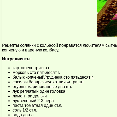
Рецепты солянки с колбасой понравятся любителям сытных
копченую и вареную колбасу.
Ингредиенты
:
картофель триста г.
морковь сто пятьдесят г.
балык копченый/грудинка сто пятьдесят г.
сосиски баварские/охотничьи три шт.
огурцы маринованные два шт.
лук репчатый один головка
лимон три дольки
лук зеленый 2-3 пера
паста томатная один ст.л.
соль 1/2 ст.л.
вода два л