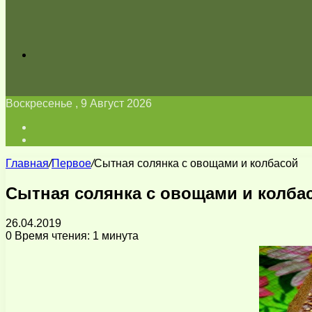
Искать
Воскресенье , 9 Август 2026
Войти
Switch
skin
Главная
/
Первое
/
Сытная солянка с овощами и колбасой
Сытная солянка с овощами и колба
26.04.2019
0
Время чтения: 1 минута