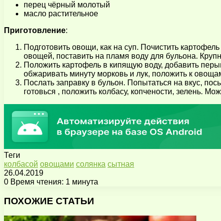
перец чёрный молотый
масло растительное
Приготовление
:
Подготовить овощи, как на суп. Почистить картофель
овощей, поставить на пламя воду для бульона. Круп
Положить картофель в кипящую воду, добавить перыш
обжаривать минуту морковь и лук, положить к овощам
Послать заправку в бульон. Попытаться на вкус, пос
готовься , положить колбасу, копчености, зелень. М
Теги
колбасой
овощами
солянка
сытная
26.04.2019
0
Время чтения: 1 минута
Facebook
X
Pinterest
Вконтакте
Одноклассники
Messenger
Messenger
WhatsApp
Telegram
Viber
Поделиться
Печатать
через
ПОХОЖИЕ СТАТЬИ
электронную
почту