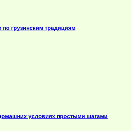
м по грузинским традициям
в домашних условиях простыми шагами