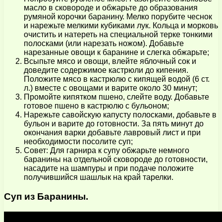
масло в сковороде и обжарьте до образования
румяной корочки баранину. Мелко порубите чеснок
и нарежьте мелкими кубиками лук. Кольца и морковь
очистить и натереть на специальной терке тонкими
полосками (или нарезать ножом). Добавьте
нарезанные овощи к баранине и слегка обжарьте;
Всыпьте мясо и овощи, влейте яблочный сок и
доведите содержимое кастрюли до кипения.
Положите мясо в кастрюлю с кипящей водой (6 ст.
л.) вместе с овощами и варите около 30 минут;
Промойте кипятком пшено, слейте воду. Добавьте
готовое пшено в кастрюлю с бульоном;
Нарежьте савойскую капусту полосками, добавьте в
бульон и варите до готовности. За пять минут до
окончания варки добавьте лавровый лист и при
необходимости посолите суп;
Совет: Для гарнира к супу обжарьте немного
баранины на отдельной сковороде до готовности,
насадите на шампуры и при подаче положите
получившийся шашлык на край тарелки.
Суп из Баранины.