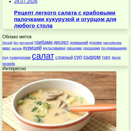
28.07.2026
Рецепт легкого салата с крабовыми
палочками кукурузой и огурцом для
любого стола
Облако меток
десерт
грибами
домашний
духовке
Легкий
без
ветчиной
картофелем
курицей
квас
по-домашнему
мультиварке
овощами
орешками
кисель
салат
суп
сыром
слоеный
торт
под
помидорами
филе
чизкейк
Интересно