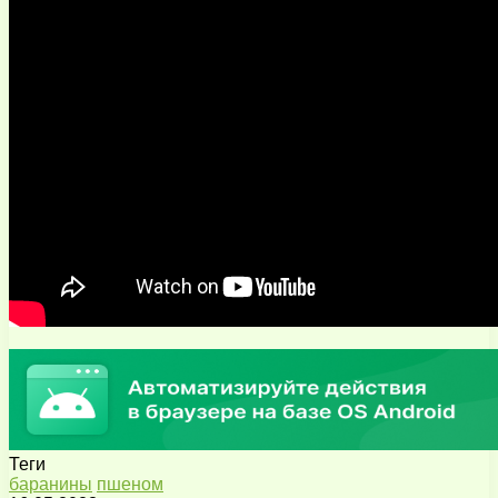
Теги
баранины
пшеном