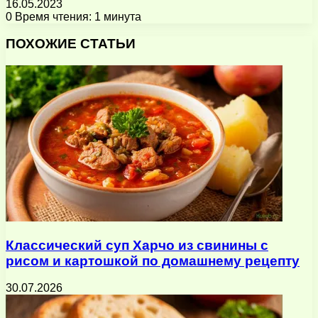
16.05.2023
0
Время чтения: 1 минута
Facebook
X
Pinterest
Вконтакте
Одноклассники
Messenger
Messenger
WhatsApp
Telegram
Viber
Поделиться
Печатать
через
ПОХОЖИЕ СТАТЬИ
электронную
почту
Классический суп Харчо из свинины с
рисом и картошкой по домашнему рецепту
30.07.2026