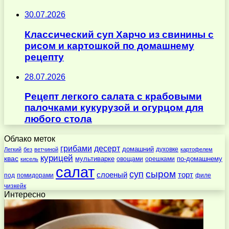
30.07.2026
Классический суп Харчо из свинины с
рисом и картошкой по домашнему
рецепту
28.07.2026
Рецепт легкого салата с крабовыми
палочками кукурузой и огурцом для
любого стола
Облако меток
десерт
грибами
домашний
духовке
Легкий
без
ветчиной
картофелем
курицей
квас
по-домашнему
мультиварке
овощами
орешками
кисель
салат
суп
сыром
слоеный
торт
под
помидорами
филе
чизкейк
Интересно