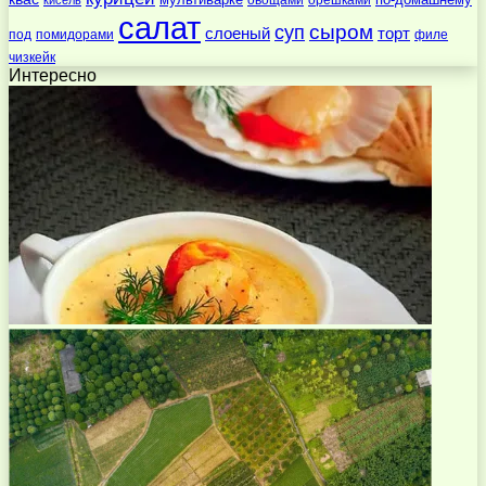
мультиварке
кисель
салат
суп
сыром
слоеный
торт
под
помидорами
филе
чизкейк
Интересно