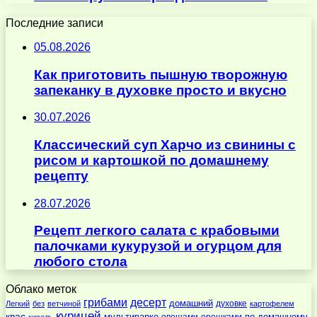
Последние записи
05.08.2026
Как приготовить пышную творожную
запеканку в духовке просто и вкусно
30.07.2026
Классический суп Харчо из свинины с
рисом и картошкой по домашнему
рецепту
28.07.2026
Рецепт легкого салата с крабовыми
палочками кукурузой и огурцом для
любого стола
Облако меток
десерт
грибами
домашний
духовке
Легкий
без
ветчиной
картофелем
курицей
квас
по-домашнему
овощами
орешками