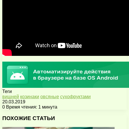
Теги
вишней
козинаки
овсяные
сухофруктами
20.03.2019
0
Время чтения: 1 минута
Facebook
X
Pinterest
Вконтакте
Одноклассники
Messenger
Messenger
WhatsApp
Telegram
Viber
Поделиться
Печатать
через
ПОХОЖИЕ СТАТЬИ
электронную
почту