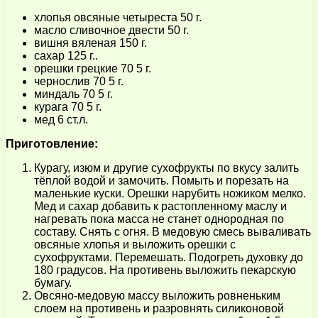
хлопья овсяные четыреста 50 г.
масло сливочное двести 50 г.
вишня вяленая 150 г.
сахар 125 г..
орешки грецкие 70 5 г.
чернослив 70 5 г.
миндаль 70 5 г.
курага 70 5 г.
мед 6 ст.л.
Приготовление:
Курагу, изюм и другие сухофрукты по вкусу залить
тёплой водой и замочить. Помыть и порезать на
маленькие куски. Орешки нарубить ножиком мелко.
Мед и сахар добавить к растопленному маслу и
нагревать пока масса не станет однородная по
составу. Снять с огня. В медовую смесь вываливать
овсяные хлопья и выложить орешки с
сухофруктами. Перемешать. Подогреть духовку до
180 градусов. На противень выложить пекарскую
бумагу.
Овсяно-медовую массу выложить ровненьким
слоем на противень и разровнять силиконовой