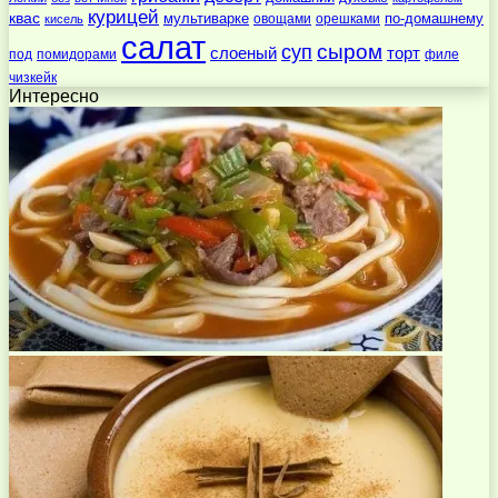
курицей
квас
по-домашнему
мультиварке
овощами
орешками
кисель
салат
суп
сыром
слоеный
торт
под
помидорами
филе
чизкейк
Интересно