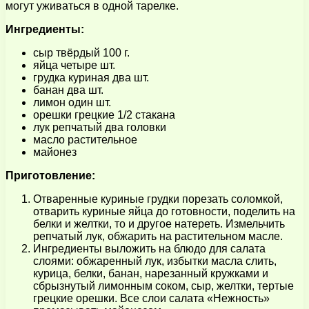
могут уживаться в одной тарелке.
Ингредиенты:
сыр твёрдый 100 г.
яйца четыре шт.
грудка куриная два шт.
банан два шт.
лимон один шт.
орешки грецкие 1/2 стакана
лук репчатый два головки
масло растительное
майонез
Приготовление:
Отваренные куриные грудки порезать соломкой,
отварить куриные яйца до готовности, поделить на
белки и желтки, то и другое натереть. Измельчить
репчатый лук, обжарить на растительном масле.
Ингредиенты выложить на блюдо для салата
слоями: обжаренный лук, избытки масла слить,
курица, белки, банан, нарезанный кружками и
сбрызнутый лимонным соком, сыр, желтки, тертые
грецкие орешки. Все слои салата «Нежность»