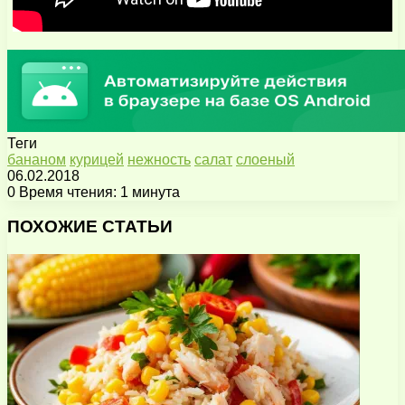
Теги
бананом
курицей
нежность
салат
слоеный
06.02.2018
0
Время чтения: 1 минута
Facebook
X
Pinterest
Вконтакте
Одноклассники
Messenger
Messenger
WhatsApp
Telegram
Viber
Поделиться
Печатать
через
ПОХОЖИЕ СТАТЬИ
электронную
почту