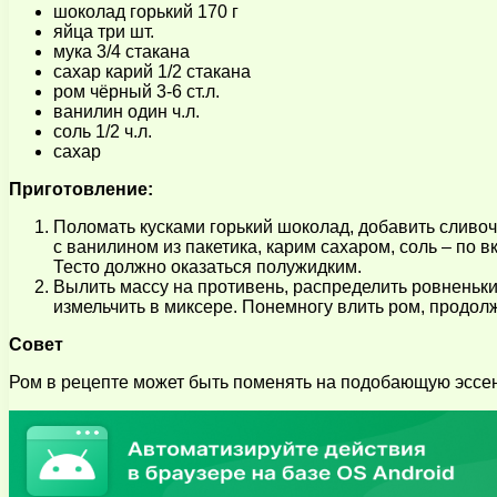
шоколад горький 170 г
яйца три шт.
мука 3/4 стакана
сахар карий 1/2 стакана
ром чёрный 3-6 ст.л.
ванилин один ч.л.
соль 1/2 ч.л.
сахар
Приготовление:
Поломать кусками горький шоколад, добавить сливоч
с ванилином из пакетика, карим сахаром, соль – по
Тесто должно оказаться полужидким.
Вылить массу на противень, распределить ровненьким
измельчить в миксере. Понемногу влить ром, продол
Совет
Ром в рецепте может быть поменять на подобающую эссе