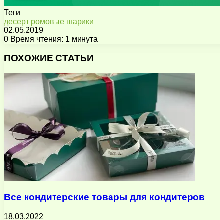
Теги
десерт
ромовые
шарики
02.05.2019
0
Время чтения: 1 минута
Facebook
X
Pinterest
Вконтакте
Одноклассники
Messenger
Messenger
WhatsApp
Telegram
Viber
Поделиться
Печатать
через
ПОХОЖИЕ СТАТЬИ
электронную
почту
Все кондитерские товары для кондитеров
18.03.2022