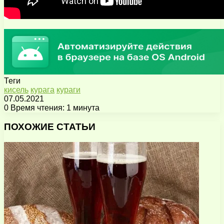
Теги
кисель
курага
кураги
07.05.2021
0
Время чтения: 1 минута
Facebook
X
Pinterest
Вконтакте
Одноклассники
Messenger
Messenger
WhatsApp
Telegram
Viber
Поделиться
Печатать
через
ПОХОЖИЕ СТАТЬИ
электронную
почту