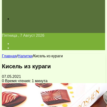
Искать
Пятница , 7 Август 2026
Войти
Switch
skin
Главная
/
Напитки
/
Кисель из кураги
Кисель из кураги
07.05.2021
0
Время чтения: 1 минута