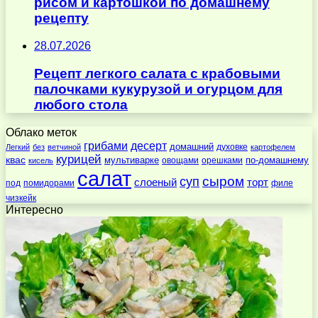
рисом и картошкой по домашнему
рецепту
28.07.2026
Рецепт легкого салата с крабовыми
палочками кукурузой и огурцом для
любого стола
Облако меток
десерт
грибами
домашний
духовке
Легкий
без
ветчиной
картофелем
курицей
квас
по-домашнему
мультиварке
овощами
орешками
кисель
салат
суп
сыром
слоеный
торт
под
помидорами
филе
чизкейк
Интересно