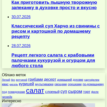
Как приготовить пышную творожную
запеканку в духовке просто и вкусно
30.07.2026
Классический суп Харчо из свинины с
рисом и картошкой по домашнему
рецепту
28.07.2026
Рецепт легкого салата с крабовыми
палочками кукурузой и огурцом для
любого стола
Облако меток
десерт
грибами
домашний
духовке
Легкий
без
ветчиной
картофелем
курицей
квас
по-домашнему
мультиварке
овощами
орешками
кисель
салат
суп
сыром
слоеный
торт
под
помидорами
филе
чизкейк
Интересно