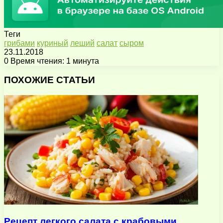
Теги
грибами
куриный
леший
салат
сыром
23.11.2018
0
Время чтения: 1 минута
Facebook
X
Pinterest
Вконтакте
Одноклассники
Messenger
Messenger
WhatsApp
Telegram
Viber
Поделиться
Печатать
через
ПОХОЖИЕ СТАТЬИ
электронную
почту
Рецепт легкого салата с крабовыми