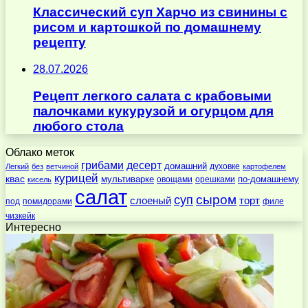
Классический суп Харчо из свинины с
рисом и картошкой по домашнему
рецепту
28.07.2026
Рецепт легкого салата с крабовыми
палочками кукурузой и огурцом для
любого стола
Облако меток
десерт
грибами
домашний
духовке
Легкий
без
ветчиной
картофелем
курицей
квас
по-домашнему
мультиварке
овощами
орешками
кисель
салат
суп
сыром
слоеный
торт
под
помидорами
филе
чизкейк
Интересно