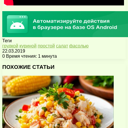
Теги
грудкой
куриной
простой
салат
фасолью
22.03.2019
0
Время чтения: 1 минута
Facebook
X
Pinterest
Вконтакте
Одноклассники
Messenger
Messenger
WhatsApp
Telegram
Viber
Поделиться
Печатать
через
ПОХОЖИЕ СТАТЬИ
электронную
почту