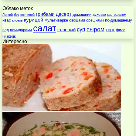
Облако меток
десерт
грибами
домашний
духовке
Легкий
без
ветчиной
картофелем
курицей
квас
по-домашнему
мультиварке
овощами
орешками
кисель
салат
суп
сыром
слоеный
торт
под
помидорами
филе
чизкейк
Интересно