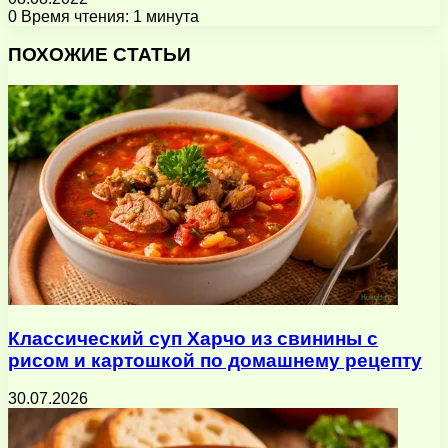
0
Время чтения: 1 минута
Facebook
X
Pinterest
Вконтакте
Одноклассники
Messenger
Messenger
WhatsApp
Telegram
Viber
Поделиться
Печатать
через
ПОХОЖИЕ СТАТЬИ
электронную
почту
Классический суп Харчо из свинины с
рисом и картошкой по домашнему рецепту
30.07.2026