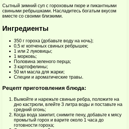
Сытный зимний суп с гороховым пюре и пикантными
свиными ребрышками. Насладитесь богатым вкусом
вместе со своими близкими.
Ингредиенты
350 г гороха (добавьте воду на ночь);
0,5 кг копченых свиных ребрышек;
1 или 2 луковицы;
1 морковь;
Половина зеленого перца;
3 картофелины;
50 мл масла для жарки;
Специи и ароматические травы.
Рецепт приготовления блюда:
Вымойте и нарежьте свиные ребра, положите на
дно кастрюли, влейте 3 литра воды и поставьте на
средний огонь;
Когда вода закипит, снимите пену, добавьте к мясу
промытый горох и варите около 1 часа до
готовности гороха;