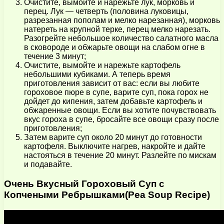
Очистите, вымойте и нарежьте лук, морковь и
перец. Лук — четверть (половина луковицы,
разрезанная пополам и мелко нарезанная), морковь
натереть на крупной терке, перец мелко нарезать.
Разогрейте небольшое количество салатного масла
в сковороде и обжарьте овощи на слабом огне в
течение 3 минут;
Очистите, вымойте и нарежьте картофель
небольшими кубиками. А теперь время
приготовления зависит от вас: если вы любите
гороховое пюре в супе, варите суп, пока горох не
дойдет до кипения, затем добавьте картофель и
обжаренные овощи. Если вы хотите почувствовать
вкус гороха в супе, бросайте все овощи сразу после
приготовления;
Затем варите суп около 20 минут до готовности
картофеля. Выключите нагрев, накройте и дайте
настояться в течение 20 минут. Разлейте по мискам
и подавайте.
Очень Вкусный Гороховый Суп с
Копчеными Ребрышками(Pea Soup Recipe)