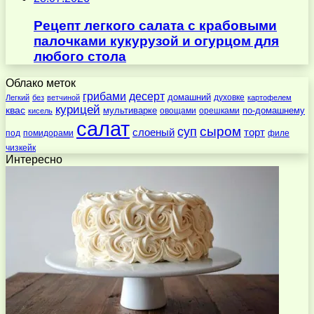
Рецепт легкого салата с крабовыми
палочками кукурузой и огурцом для
любого стола
Облако меток
десерт
грибами
домашний
духовке
Легкий
без
ветчиной
картофелем
курицей
квас
по-домашнему
мультиварке
овощами
орешками
кисель
салат
суп
сыром
слоеный
торт
под
помидорами
филе
чизкейк
Интересно