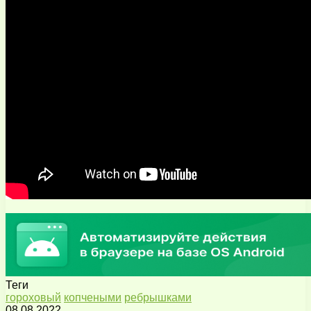
Теги
гороховый
копчеными
ребрышками
08.08.2022