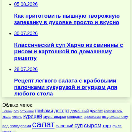
05.08.2026
Как приготовить пышную творожную
запеканку в духовке просто и вкусно
30.07.2026
Классический суп Харчо из свинины с
рисом и картошкой по домашнему
рецепту
28.07.2026
Рецепт легкого салата с крабовыми
палочками кукурузой и огурцом для
любого стола
Облако меток
десерт
грибами
домашний
духовке
Легкий
без
ветчиной
картофелем
курицей
квас
по-домашнему
мультиварке
овощами
орешками
кисель
салат
суп
сыром
слоеный
торт
под
помидорами
филе