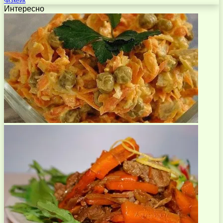
чизкейк
Интересно