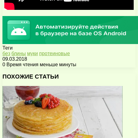
Теги
без
блины
муки
протеиновые
09.03.2018
0
Время чтения меньше минуты
Facebook
X
Pinterest
Вконтакте
Одноклассники
Messenger
Messenger
WhatsApp
Telegram
Viber
Поделиться
Печатать
через
ПОХОЖИЕ СТАТЬИ
электронную
почту