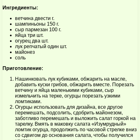
Ингредиенты:
ветчина двести г.
шампиньоны 150 г.
сыр пармезан 100 г.
яйца три шт.
огурец два шт.
лук репчатый один шт.
майонез
соль
Приготовление:
Нашинковать лук кубиками, обжарить на масле,
добавить куски грибов, обжарить вместе. Порезать
ветчину и яйца маленькими кубиками, сыр
измельчить на терке, огурцы порезать узкими
ломтиками.
Огурцы использовать для дизайна, все другое
перемешать, подсолить, сдобрить майонезом,
заботливо перемешать и выложить салат горкой на
тарелку. Вмять в маковку салата «Изумрудный»
ломтик огурца, продолжить по часовой стрелке вниз
со сдвигом до основания салата, чтобы получился