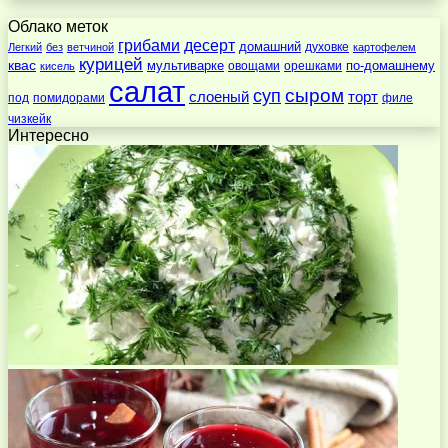
Облако меток
десерт
грибами
домашний
духовке
Легкий
без
ветчиной
картофелем
курицей
квас
по-домашнему
мультиварке
овощами
орешками
кисель
салат
суп
сыром
слоеный
торт
под
помидорами
филе
чизкейк
Интересно