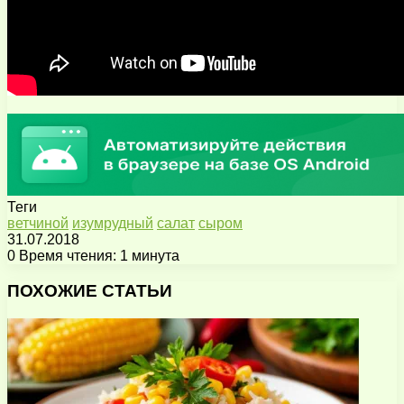
Теги
ветчиной
изумрудный
салат
сыром
31.07.2018
0
Время чтения: 1 минута
Facebook
X
Pinterest
Вконтакте
Одноклассники
Messenger
Messenger
WhatsApp
Telegram
Viber
Поделиться
Печатать
через
ПОХОЖИЕ СТАТЬИ
электронную
почту