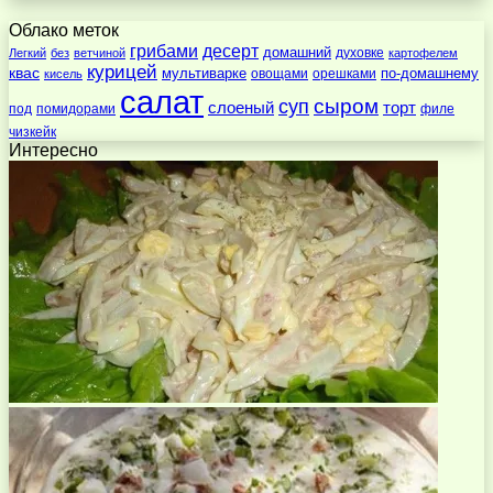
Облако меток
десерт
грибами
домашний
духовке
Легкий
без
ветчиной
картофелем
курицей
квас
по-домашнему
мультиварке
овощами
орешками
кисель
салат
суп
сыром
слоеный
торт
под
помидорами
филе
чизкейк
Интересно