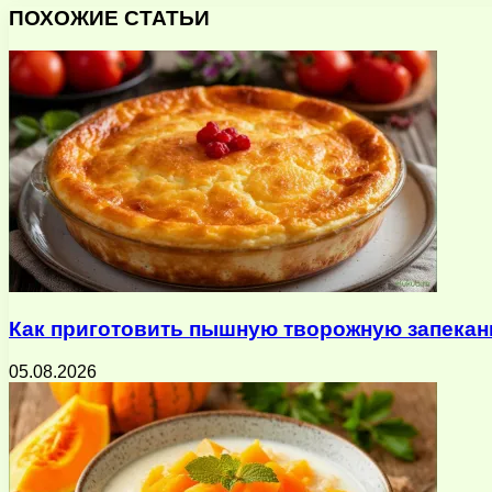
через
ПОХОЖИЕ СТАТЬИ
электронную
почту
Как приготовить пышную творожную запеканк
05.08.2026