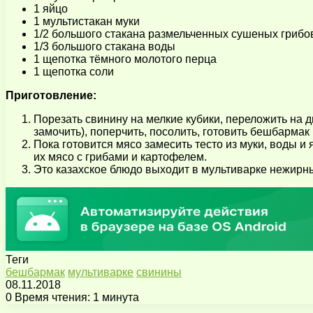
1 яйцо
1 мультистакан муки
1/2 большого стакана размельченных сушеных грибо
1/3 большого стакана воды
1 щепотка тёмного молотого перца
1 щепотка соли
Приготовление:
Порезать свинину на мелкие кубики, переложить на д
замочить), поперчить, посолить, готовить бешбармак
Пока готовится мясо замесить тесто из муки, воды и я
их мясо с грибами и картофелем.
Это казахское блюдо выходит в мультиварке нежирн
Теги
бешбармак
мультиварке
свинины
08.11.2018
0
Время чтения: 1 минута
Facebook
X
Pinterest
Вконтакте
Одноклассники
Messenger
Messenger
WhatsApp
Telegram
Viber
Поделиться
Печатать