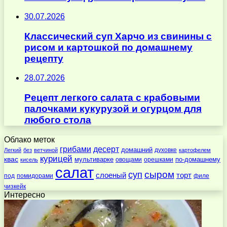
30.07.2026
Классический суп Харчо из свинины с
рисом и картошкой по домашнему
рецепту
28.07.2026
Рецепт легкого салата с крабовыми
палочками кукурузой и огурцом для
любого стола
Облако меток
десерт
грибами
домашний
духовке
Легкий
без
ветчиной
картофелем
курицей
квас
по-домашнему
мультиварке
овощами
орешками
кисель
салат
суп
сыром
слоеный
торт
под
помидорами
филе
чизкейк
Интересно