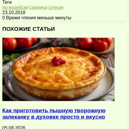
Теги
по-корейски
свинина
сочная
23.10.2018
0
Время чтения меньше минуты
Facebook
X
Pinterest
Вконтакте
Одноклассники
Messenger
Messenger
WhatsApp
Telegram
Viber
Поделиться
Печатать
через
ПОХОЖИЕ СТАТЬИ
электронную
почту
Как приготовить пышную творожную
запеканку в духовке просто и вкусно
05.08.2026