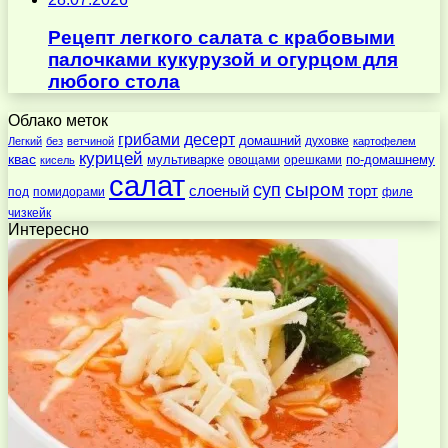
Рецепт легкого салата с крабовыми
палочками кукурузой и огурцом для
любого стола
Облако меток
десерт
грибами
домашний
духовке
Легкий
без
ветчиной
картофелем
курицей
квас
по-домашнему
мультиварке
овощами
орешками
кисель
салат
суп
сыром
слоеный
торт
под
помидорами
филе
чизкейк
Интересно