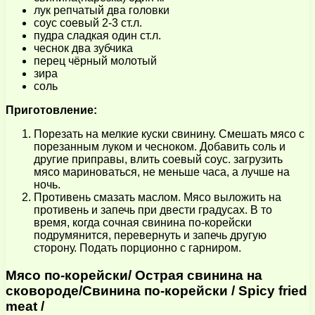
лук репчатый два головки
соус соевый 2-3 ст.л.
пудра сладкая один ст.л.
чеснок два зубчика
перец чёрный молотый
зира
соль
Приготовление:
Порезать на мелкие куски свинину. Смешать мясо с
порезанным луком и чесноком. Добавить соль и
другие приправы, влить соевый соус. загрузить
мясо мариноваться, не меньше часа, а лучше на
ночь.
Противень смазать маслом. Мясо выложить на
противень и запечь при двести градусах. В то
время, когда сочная свинина по-корейски
подрумянится, перевернуть и запечь другую
сторону. Подать порционно с гарниром.
Мясо по-корейски/ Острая свинина на
сковороде/Свинина по-корейски / Spicy fried
meat /