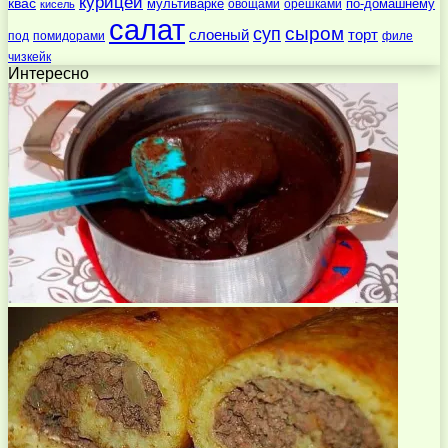
курицей
квас
по-домашнему
мультиварке
овощами
орешками
кисель
салат
суп
сыром
слоеный
торт
под
помидорами
филе
чизкейк
Интересно