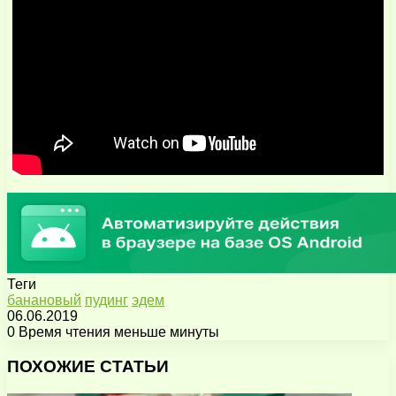
Теги
банановый
пудинг
эдем
06.06.2019
0
Время чтения меньше минуты
Facebook
X
Pinterest
Вконтакте
Одноклассники
Messenger
Messenger
WhatsApp
Telegram
Viber
Поделиться
Печатать
через
ПОХОЖИЕ СТАТЬИ
электронную
почту