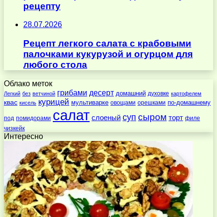
рецепту
28.07.2026
Рецепт легкого салата с крабовыми
палочками кукурузой и огурцом для
любого стола
Облако меток
десерт
грибами
домашний
духовке
Легкий
без
ветчиной
картофелем
курицей
квас
по-домашнему
мультиварке
овощами
орешками
кисель
салат
суп
сыром
слоеный
торт
под
помидорами
филе
чизкейк
Интересно