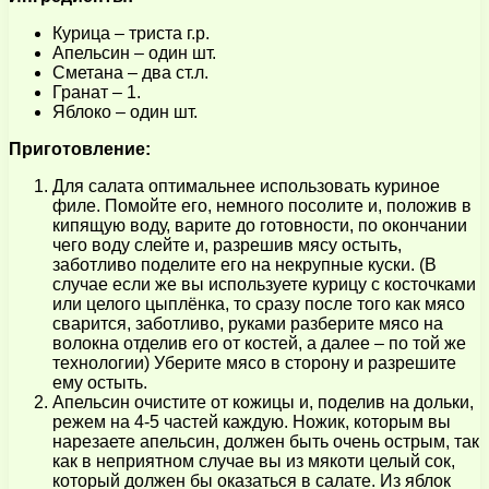
Курица – триста г.р.
Апельсин – один шт.
Сметана – два ст.л.
Гранат – 1.
Яблоко – один шт.
Приготовление:
Для салата оптимальнее использовать куриное
филе. Помойте его, немного посолите и, положив в
кипящую воду, варите до готовности, по окончании
чего воду слейте и, разрешив мясу остыть,
заботливо поделите его на некрупные куски. (В
случае если же вы используете курицу с косточками
или целого цыплёнка, то сразу после того как мясо
сварится, заботливо, руками разберите мясо на
волокна отделив его от костей, а далее – по той же
технологии) Уберите мясо в сторону и разрешите
ему остыть.
Апельсин очистите от кожицы и, поделив на дольки,
режем на 4-5 частей каждую. Ножик, которым вы
нарезаете апельсин, должен быть очень острым, так
как в неприятном случае вы из мякоти целый сок,
который должен бы оказаться в салате. Из яблок