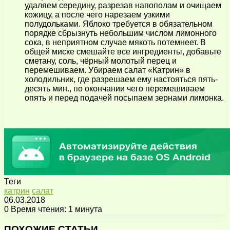
удаляем середину, разрезав напополам и очищаем
кожицу, а после чего нарезаем узкими
полудольками. Яблоко требуется в обязательном
порядке сбрызнуть небольшим числом лимонного
сока, в неприятном случае мякоть потемнеет. В
общей миске смешайте все ингредиенты, добавьте
сметану, соль, чёрный молотый перец и
перемешиваем. Убираем салат «Катрин» в
холодильник, где разрешаем ему настояться пять-
десять мин., по окончании чего перемешиваем
опять и перед подачей посыпаем зернами лимонка.
Теги
катрин
салат
06.03.2018
0
Время чтения: 1 минута
Facebook
X
Pinterest
Вконтакте
Одноклассники
Messenger
Messenger
WhatsApp
Telegram
Viber
Поделиться
Печатать
через
ПОХОЖИЕ СТАТЬИ