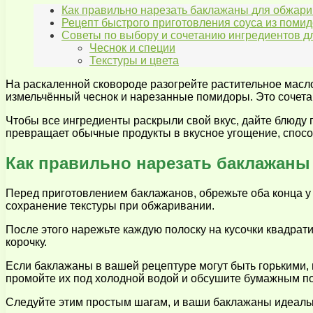
Как правильно нарезать баклажаны для обжар
Рецепт быстрого приготовления соуса из помид
Советы по выбору и сочетанию ингредиентов д
Чеснок и специи
Текстуры и цвета
На раскаленной сковороде разогрейте растительное масло
измельчённый чеснок и нарезанные помидоры. Это сочета
Чтобы все ингредиенты раскрыли свой вкус, дайте блюду п
превращает обычные продукты в вкусное угощение, спосо
Как правильно нарезать баклажаны
Перед приготовлением баклажанов, обрежьте оба конца у 
сохранение текстуры при обжаривании.
После этого нарежьте каждую полоску на кусочки квадра
корочку.
Если баклажаны в вашей рецептуре могут быть горькими, 
промойте их под холодной водой и обсушите бумажным п
Следуйте этим простым шагам, и ваши баклажаны идеальн