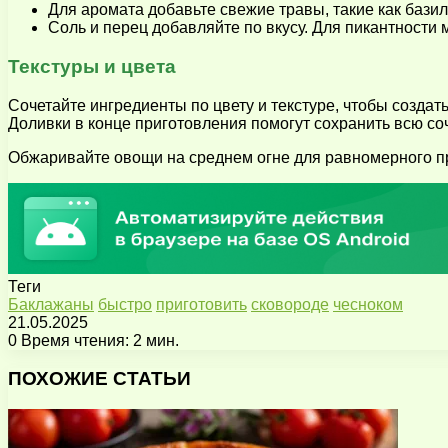
Для аромата добавьте свежие травы, такие как базил
Соль и перец добавляйте по вкусу. Для пикантности 
Текстуры и цвета
Сочетайте ингредиенты по цвету и текстуре, чтобы созда
Доливки в конце приготовления помогут сохранить всю со
Обжаривайте овощи на среднем огне для равномерного про
Теги
Баклажаны
быстро
приготовить
сковороде
чесноком
21.05.2025
0
Время чтения: 2 мин.
Facebook
X
Pinterest
Вконтакте
Одноклассники
Messenger
Messenger
WhatsApp
Telegram
Viber
Поделиться
Печатать
через
ПОХОЖИЕ СТАТЬИ
электронную
почту