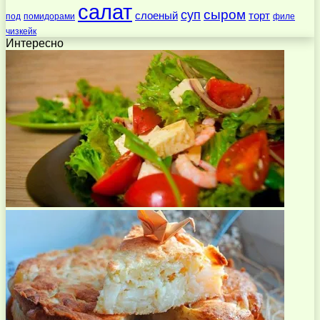
салат
суп
сыром
слоеный
торт
под
помидорами
филе
чизкейк
Интересно