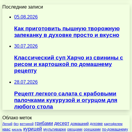
Последние записи
05.08.2026
Как приготовить пышную творожную
запеканку в духовке просто и вкусно
30.07.2026
Классический суп Харчо из свинины с
рисом и картошкой по домашнему
рецепту
28.07.2026
Рецепт легкого салата с крабовыми
палочками кукурузой и огурцом для
любого стола
Облако меток
десерт
грибами
домашний
духовке
Легкий
без
ветчиной
картофелем
курицей
квас
по-домашнему
мультиварке
овощами
орешками
кисель