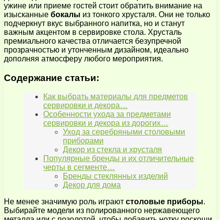
ужине или приеме гостей стоит обратить внимание на
изысканные
бокалы
из тонкого хрусталя. Они не только
подчеркнут вкус выбранного напитка, но и станут
важным акцентом в сервировке стола. Хрусталь
премиального качества отличается безупречной
прозрачностью и утонченным дизайном, идеально
дополняя атмосферу любого мероприятия.
Содержание статьи:
Как выбрать материалы для предметов
сервировки и декора…
Особенности ухода за предметами
сервировки и декора из дорогих…
Уход за серебряными столовыми
приборами
Декор из стекла и хрусталя
Популярные бренды и их отличительные
черты в сегменте…
Бренды стеклянных изделий
Декор для дома
Не менее значимую роль играют
столовые приборы
.
Выбирайте модели из полированного нержавеющего
металла или с позолотой, чтобы добавить нотку роскоши