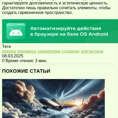
гарантируете долговечность и эстетическую ценность.
Достаточно лишь правильно сочетать элементы, чтобы
создать гармоничное пространство.
Теги
декора
предметы
сервировки
создания
элегантные
08.03.2025
0
Время чтения: 3 мин.
Facebook
X
Pinterest
Вконтакте
Одноклассники
Messenger
Messenger
WhatsApp
Telegram
Viber
Поделиться
Печатать
через
ПОХОЖИЕ СТАТЬИ
электронную
почту