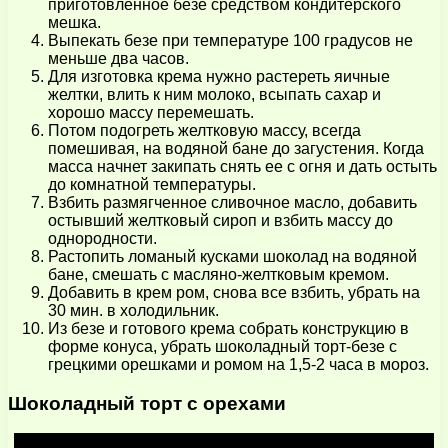
приготовленное безе средством кондитерского
мешка.
Выпекать безе при температуре 100 градусов не
меньше два часов.
Для изготовка крема нужно растереть яичные
желтки, влить к ним молоко, всыпать сахар и
хорошо массу перемешать.
Потом подогреть желтковую массу, всегда
помешивая, на водяной бане до загустения. Когда
масса начнет закипать снять ее с огня и дать остыть
до комнатной температуры.
Взбить размягченное сливочное масло, добавить
остывший желтковый сироп и взбить массу до
однородности.
Растопить ломаный кусками шоколад на водяной
бане, смешать с масляно-желтковым кремом.
Добавить в крем ром, снова все взбить, убрать на
30 мин. в холодильник.
Из безе и готового крема собрать конструкцию в
форме конуса, убрать шоколадный торт-безе с
грецкими орешками и ромом на 1,5-2 часа в мороз.
Шоколадный торт с орехами