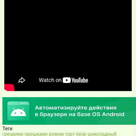
Теги
грецкими
орешками
ромом
торт-безе
шоколадный