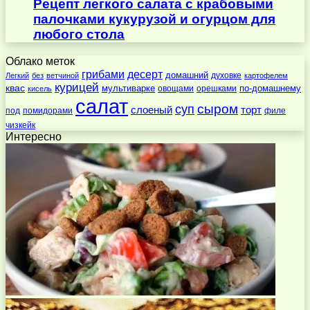
Рецепт легкого салата с крабовыми
палочками кукурузой и огурцом для
любого стола
Облако меток
десерт
грибами
домашний
духовке
Легкий
без
ветчиной
картофелем
курицей
квас
по-домашнему
мультиварке
овощами
орешками
кисель
салат
суп
сыром
слоеный
торт
под
помидорами
филе
чизкейк
Интересно