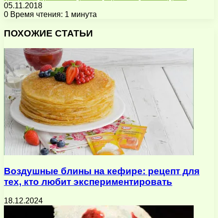
05.11.2018
0
Время чтения: 1 минута
Facebook
X
Pinterest
Вконтакте
Одноклассники
Messenger
Messenger
WhatsApp
Telegram
Viber
Поделиться
Печатать
через
ПОХОЖИЕ СТАТЬИ
электронную
почту
Воздушные блины на кефире: рецепт для
тех, кто любит экспериментировать
18.12.2024