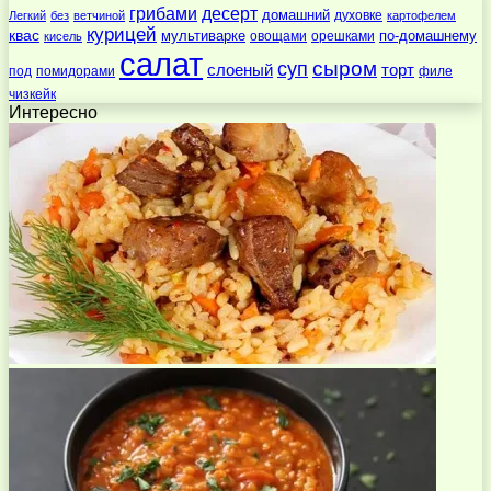
десерт
грибами
домашний
духовке
Легкий
без
ветчиной
картофелем
курицей
квас
по-домашнему
мультиварке
овощами
орешками
кисель
салат
суп
сыром
слоеный
торт
под
помидорами
филе
чизкейк
Интересно