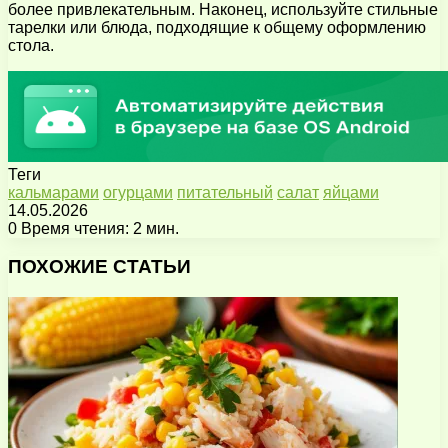
более привлекательным. Наконец, используйте стильные
тарелки или блюда, подходящие к общему оформлению
стола.
Теги
кальмарами
огурцами
питательный
салат
яйцами
14.05.2026
0
Время чтения: 2 мин.
Facebook
X
Pinterest
Вконтакте
Одноклассники
Messenger
Messenger
WhatsApp
Telegram
Viber
Поделиться
Печатать
через
ПОХОЖИЕ СТАТЬИ
электронную
почту