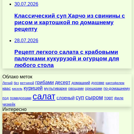
30.07.2026
Классический суп Харчо из свинины с
рисом и картошкой по домашнему
рецепту
28.07.2026
Рецепт легкого салата с крабовыми
палочками кукурузой и огурцом для
любого стола
Облако меток
десерт
грибами
домашний
духовке
Легкий
без
ветчиной
картофелем
курицей
квас
по-домашнему
мультиварке
овощами
орешками
кисель
салат
суп
сыром
слоеный
торт
под
помидорами
филе
чизкейк
Интересно