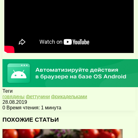
Теги
говядины
феттучини
фрикадельками
28.08.2019
0
Время чтения: 1 минута
Facebook
X
Pinterest
Вконтакте
Одноклассники
Messenger
Messenger
WhatsApp
Telegram
Viber
Поделиться
Печатать
через
ПОХОЖИЕ СТАТЬИ
электронную
почту