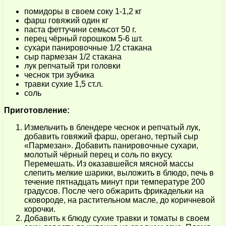
помидоры в своем соку 1-1,2 кг
фарш говяжий один кг
паста феттучини семьсот 50 г.
перец чёрный горошком 5-6 шт.
сухари панировочные 1/2 стакана
сыр пармезан 1/2 стакана
лук репчатый три головки
чеснок три зубчика
травки сухие 1,5 ст.л.
соль
Приготовление:
Измельчить в блендере чеснок и репчатый лук,
добавить говяжий фарш, орегано, тертый сыр
«Пармезан». Добавить панировочные сухари,
молотый чёрный перец и соль по вкусу.
Перемешать. Из оказавшейся мясной массы
слепить мелкие шарики, выложить в блюдо, печь в
течение пятнадцать минут при температуре 200
градусов. После чего обжарить фрикадельки на
сковороде, на растительном масле, до коричневой
корочки.
Добавить к блюду сухие травки и томаты в своем