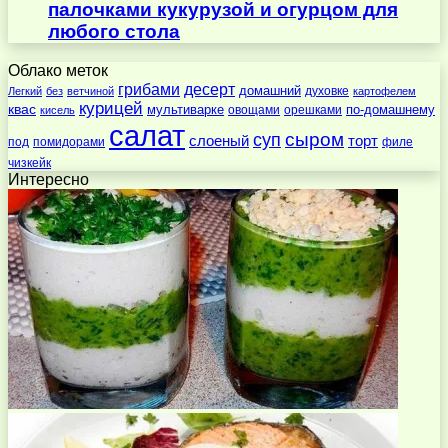
палочками кукурузой и огурцом для
любого стола
Облако меток
десерт
грибами
домашний
духовке
Легкий
без
ветчиной
картофелем
курицей
квас
по-домашнему
мультиварке
овощами
орешками
кисель
салат
суп
сыром
слоеный
торт
под
помидорами
филе
чизкейк
Интересно