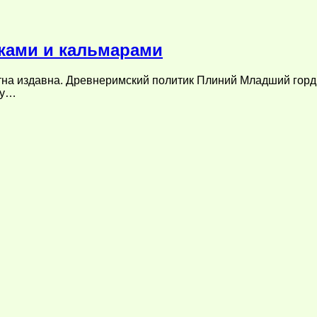
тками и кальмарами
естна издавна. Древнеримский политик Плиний Младший горд
ду…