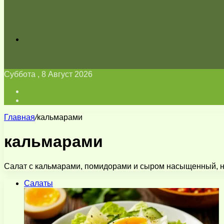
Искать
Суббота , 8 Август 2026
Войти
Switch
skin
Главная
/
кальмарами
кальмарами
Салат с кальмарами, помидорами и сыром насыщенный, но
Салаты