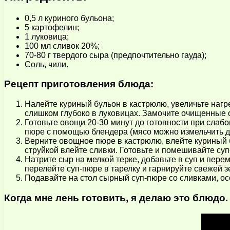
0,5 л куриного бульона;
5 картофелин;
1 луковица;
100 мл сливок 20%;
70-80 г твердого сыра (предпочтительно гауда);
Соль, чили.
Рецепт приготовления блюда:
Налейте куриный бульон в кастрюлю, увеличьте нагр
слишком глубоко в луковицах. Замочите очищенные 
Готовьте овощи 20-30 минут до готовности при слабо
пюре с помощью блендера (мясо можно измельчить 
Верните овощное пюре в кастрюлю, влейте куриный 
струйкой влейте сливки. Готовьте и помешивайте су
Натрите сыр на мелкой терке, добавьте в суп и пере
перелейте суп-пюре в тарелку и гарнируйте свежей з
Подавайте на стол сырный суп-пюре со сливками, ос
Когда мне лень готовить, я делаю это блюд