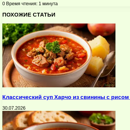
0
Время чтения: 1 минута
Facebook
X
Pinterest
Вконтакте
Одноклассники
Messenger
Messenger
WhatsApp
Telegram
Viber
Поделиться
Печатать
через
ПОХОЖИЕ СТАТЬИ
электронную
почту
Классический суп Харчо из свинины с рисом
30.07.2026