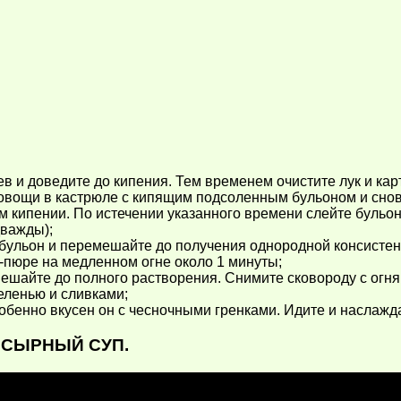
ев и доведите до кипения. Тем временем очистите лук и ка
овощи в кастрюле с кипящим подсоленным бульоном и снов
м кипении. По истечении указанного времени слейте бульон
дважды);
бульон и перемешайте до получения однородной консистенц
п-пюре на медленном огне около 1 минуты;
мешайте до полного растворения. Снимите сковороду с огня
еленью и сливками;
обенно вкусен он с чесночными гренками. Идите и наслажда
о. СЫРНЫЙ СУП.