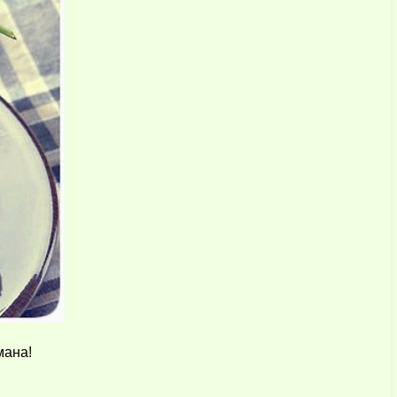
мана!