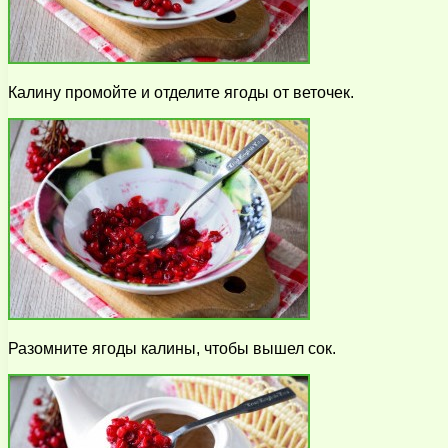
Калину промойте и отделите ягоды от веточек.
Разомните ягоды калины, чтобы вышел сок.