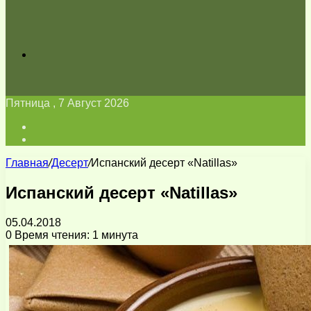
Искать
Пятница , 7 Август 2026
Войти
Switch
skin
Главная
/
Десерт
/
Испанский десерт «Natillas»
Испанский десерт «Natillas»
05.04.2018
0
Время чтения: 1 минута