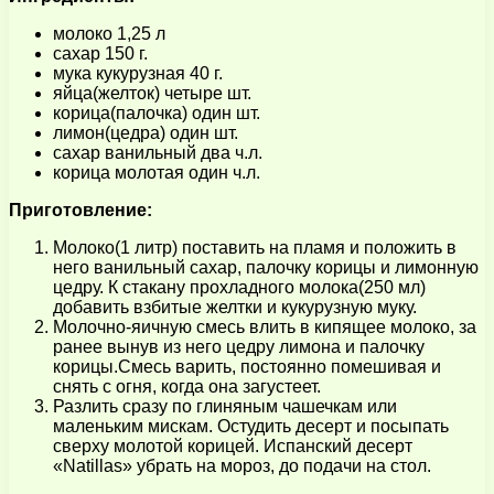
молоко 1,25 л
сахар 150 г.
мука кукурузная 40 г.
яйца(желток) четыре шт.
корица(палочка) один шт.
лимон(цедра) один шт.
сахар ванильный два ч.л.
корица молотая один ч.л.
Приготовление:
Молоко(1 литр) поставить на пламя и положить в
него ванильный сахар, палочку корицы и лимонную
цедру. К стакану прохладного молока(250 мл)
добавить взбитые желтки и кукурузную муку.
Молочно-яичную смесь влить в кипящее молоко, за
ранее вынув из него цедру лимона и палочку
корицы.Смесь варить, постоянно помешивая и
снять с огня, когда она загустеет.
Разлить сразу по глиняным чашечкам или
маленьким мискам. Остудить десерт и посыпать
сверху молотой корицей. Испанский десерт
«Natillas» убрать на мороз, до подачи на стол.