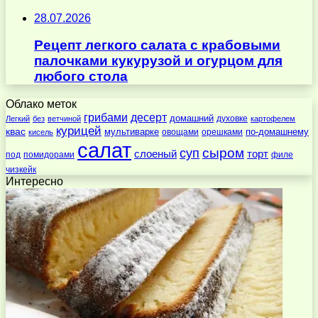
28.07.2026
Рецепт легкого салата с крабовыми
палочками кукурузой и огурцом для
любого стола
Облако меток
десерт
грибами
домашний
духовке
Легкий
без
ветчиной
картофелем
курицей
квас
по-домашнему
мультиварке
овощами
орешками
кисель
салат
суп
сыром
слоеный
торт
под
помидорами
филе
чизкейк
Интересно