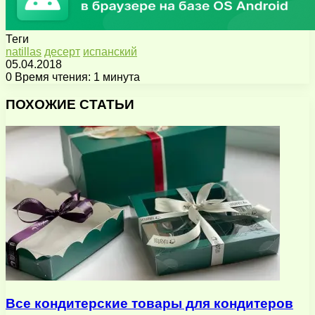
Теги
natillas
десерт
испанский
05.04.2018
0
Время чтения: 1 минута
Facebook
X
Pinterest
Вконтакте
Одноклассники
Messenger
Messenger
WhatsApp
Telegram
Viber
Поделиться
Печатать
через
ПОХОЖИЕ СТАТЬИ
электронную
почту
Все кондитерские товары для кондитеров