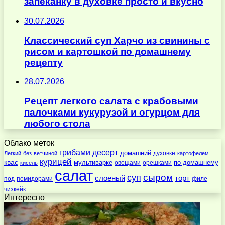
запеканку в духовке просто и вкусно
30.07.2026
Классический суп Харчо из свинины с
рисом и картошкой по домашнему
рецепту
28.07.2026
Рецепт легкого салата с крабовыми
палочками кукурузой и огурцом для
любого стола
Облако меток
десерт
грибами
домашний
духовке
Легкий
без
ветчиной
картофелем
курицей
квас
по-домашнему
мультиварке
овощами
орешками
кисель
салат
суп
сыром
слоеный
торт
под
помидорами
филе
чизкейк
Интересно