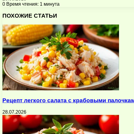
0
Время чтения: 1 минута
Facebook
X
Pinterest
Вконтакте
Одноклассники
Messenger
Messenger
WhatsApp
Telegram
Viber
Поделиться
Печатать
через
ПОХОЖИЕ СТАТЬИ
электронную
почту
Рецепт легкого салата с крабовыми палочка
28.07.2026