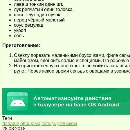
лаваш тонкий один шт.
лук репчатый один головка
шнитт-лук один пучок
перец чёрный молотый
соус ремулад
укроп
соль
Приготовление:
Свеклу порезать маленькими брусочками, филе сельди
майонезом, сдобрить солью и специями. На рабочую 
На приготовленную поверхность выложить лаваш или 
рулет. Через некое время сельдь с овощами в узеньк
Теги
лаваше
овощами
сельдь
узеньком
28.03.2018