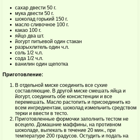
сахар двести 50 г.
мука двести 50 г.
шоколад горький 150 г.
масло сливочное 100 г.
какао 100 г.
яйцо два шт.
йогурт питьевой один стакан
разрыхлитель один ч.л.
соль 1/2 ч.л.
сода 1/2 ч.л.
ванилин один щепотка
Приготовление:
В отдельной миске соединить все сухие
составляющие. В другой миске смешать яйца и
йогурт, соединить обе консистенции и все
перемешать. Масло растопить и присоединить ко
всем ингредиентам, шоколад измельчить средством
терки и ввести в тесто.
Приготовленные формочки заполнить тестом не
всецело. Домашние маффины, на противном
шоколаде, выпекать в течение 20 мин., при
температуре 200 градусов. Остудить и подать на