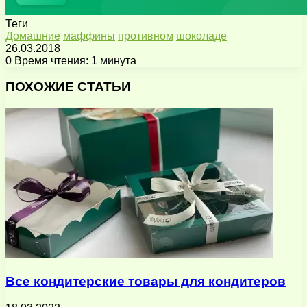
Теги
Домашние
мaффины
противном
шоколаде
26.03.2018
0
Время чтения: 1 минута
Facebook
X
Pinterest
Вконтакте
Одноклассники
Messenger
Messenger
WhatsApp
Telegram
Viber
Поделиться
Печатать
через
ПОХОЖИЕ СТАТЬИ
электронную
почту
Все кондитерские товары для кондитеров