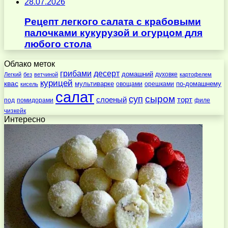
28.07.2026
Рецепт легкого салата с крабовыми
палочками кукурузой и огурцом для
любого стола
Облако меток
десерт
грибами
домашний
духовке
Легкий
без
ветчиной
картофелем
курицей
квас
по-домашнему
мультиварке
овощами
орешками
кисель
салат
суп
сыром
слоеный
торт
под
помидорами
филе
чизкейк
Интересно