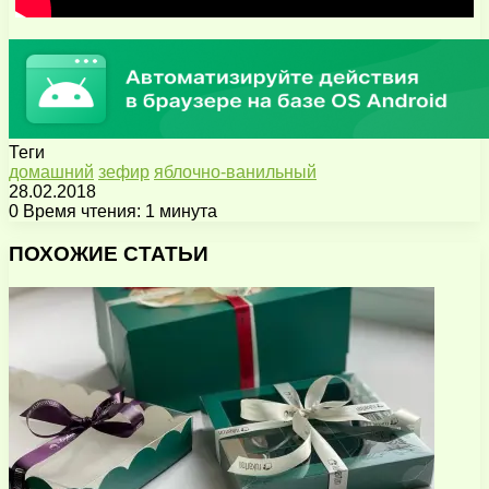
Теги
домашний
зефир
яблочно-ванильный
28.02.2018
0
Время чтения: 1 минута
Facebook
X
Pinterest
Вконтакте
Одноклассники
Messenger
Messenger
WhatsApp
Telegram
Viber
Поделиться
Печатать
через
ПОХОЖИЕ СТАТЬИ
электронную
почту