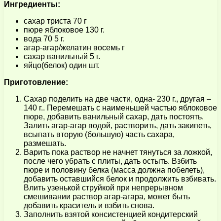
Ингредиенты:
сахар триста 70 г
пюре яблоковое 130 г.
вода 70 5 г.
агар-агар/желатин восемь г
сахар ванильный 5 г.
яйцо(белок) один шт.
Приготовление:
Сахар поделить на две части, одна- 230 г., другая –
140 г.. Перемешать с наименьшей частью яблоковое
пюре, добавить ванильный сахар, дать постоять.
Залить агар-агар водой, растворить, дать закипеть,
всыпать вторую (большую) часть сахара,
размешать.
Варить пока раствор не начнет тянуться за ложкой,
после чего убрать с плиты, дать остыть. Взбить
пюре и половину белка (масса должна побелеть),
добавить оставшийся белок и продолжить взбивать.
Влить узенькой струйкой при непрерывном
смешивании раствор агар-агара, может быть
добавить краситель и взбить снова.
Заполнить взятой консистенцией кондитерский