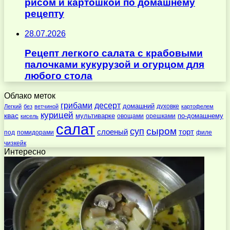
рисом и картошкой по домашнему
рецепту
28.07.2026
Рецепт легкого салата с крабовыми
палочками кукурузой и огурцом для
любого стола
Облако меток
десерт
грибами
домашний
духовке
Легкий
без
ветчиной
картофелем
курицей
квас
по-домашнему
мультиварке
овощами
орешками
кисель
салат
суп
сыром
слоеный
торт
под
помидорами
филе
чизкейк
Интересно