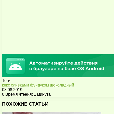
Теги
кекс
сливками
фундуком
шоколадный
08.08.2019
0
Время чтения: 1 минута
Facebook
X
Pinterest
Вконтакте
Одноклассники
Messenger
Messenger
WhatsApp
Telegram
Viber
Поделиться
Печатать
через
ПОХОЖИЕ СТАТЬИ
электронную
почту