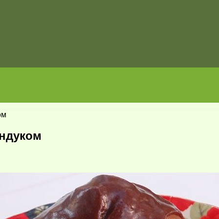
ом
ундуком