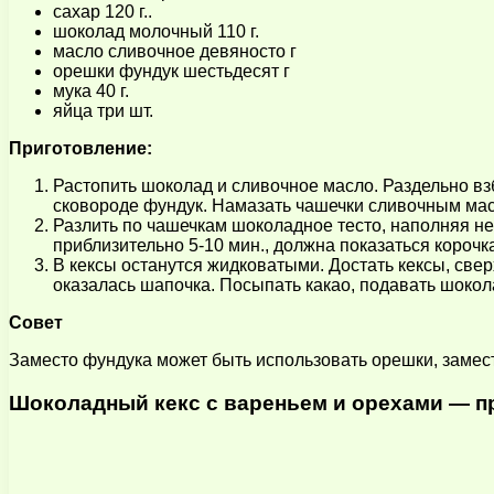
сахар 120 г..
шоколад молочный 110 г.
масло сливочное девяносто г
орешки фундук шестьдесят г
мука 40 г.
яйца три шт.
Приготовление:
Растопить шоколад и сливочное масло. Раздельно вз
сковороде фундук. Намазать чашечки сливочным мас
Разлить по чашечкам шоколадное тесто, наполняя н
приблизительно 5-10 мин., должна показаться корочк
В кексы останутся жидковатыми. Достать кексы, св
оказалась шапочка. Посыпать какао, подавать шокол
Совет
Заместо фундука может быть использовать орешки, замес
Шоколадный кекс с вареньем и орехами — пр