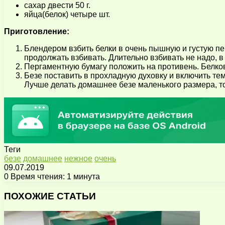
сахар двести 50 г.
яйца(белок) четыре шт.
Приготовление:
Блендером взбить белки в очень пышную и густую пе
продолжать взбивать. Длительно взбивать не надо, в
Пергаментную бумагу положить на противень. Белков
Безе поставить в прохладную духовку и включить тем
Лучше делать домашнее безе маленького размера, то
Теги
безе
домашнее
нежное
очень
09.07.2019
0
Время чтения: 1 минута
Facebook
X
Pinterest
Вконтакте
Одноклассники
Messenger
Messenger
WhatsApp
Telegram
Viber
Поделиться
Печатать
через
ПОХОЖИЕ СТАТЬИ
электронную
почту