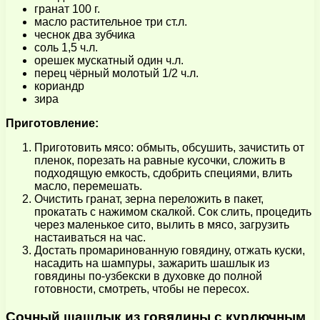
гранат 100 г.
масло растительное три ст.л.
чеснок два зубчика
соль 1,5 ч.л.
орешек мускатный один ч.л.
перец чёрный молотый 1/2 ч.л.
кориандр
зира
Приготовление:
Приготовить мясо: обмыть, обсушить, зачистить от
пленок, порезать на равные кусочки, сложить в
подходящую емкость, сдобрить специями, влить
масло, перемешать.
Очистить гранат, зерна переложить в пакет,
прокатать с нажимом скалкой. Сок слить, процедить
через маленькое сито, вылить в мясо, загрузить
настаиваться на час.
Достать промаринованную говядину, отжать куски,
насадить на шампуры, зажарить шашлык из
говядины по-узбекски в духовке до полной
готовности, смотреть, чтобы не пересох.
Сочный шашлык из говядины с курдючным