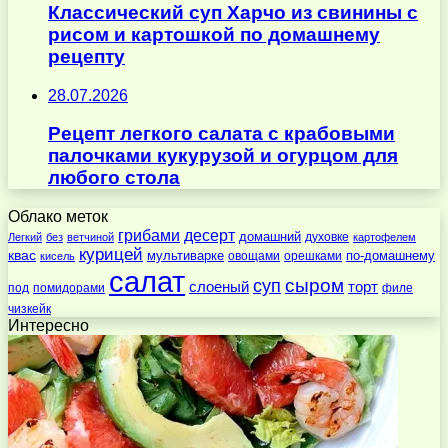
Классический суп Харчо из свинины с
рисом и картошкой по домашнему
рецепту
28.07.2026
Рецепт легкого салата с крабовыми
палочками кукурузой и огурцом для
любого стола
Облако меток
десерт
грибами
домашний
духовке
Легкий
без
ветчиной
картофелем
курицей
квас
по-домашнему
мультиварке
овощами
орешками
кисель
салат
суп
сыром
слоеный
торт
под
помидорами
филе
чизкейк
Интересно