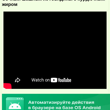
жиром