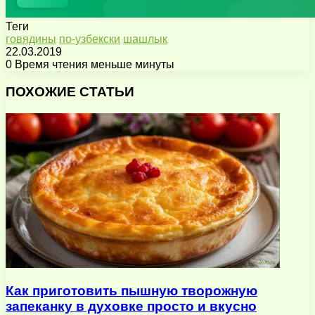
Теги
говядины
по-узбекски
шашлык
22.03.2019
0
Время чтения меньше минуты
Facebook
X
Pinterest
Вконтакте
Одноклассники
Messenger
Messenger
WhatsApp
Telegram
Viber
Поделиться
Печатать
через
ПОХОЖИЕ СТАТЬИ
электронную
почту
Как приготовить пышную творожную
запеканку в духовке просто и вкусно