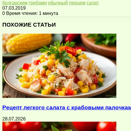
болгарским
грибами
обычный
перцем
салат
07.03.2019
0
Время чтения: 1 минута
Facebook
X
Pinterest
Вконтакте
Одноклассники
Messenger
Messenger
WhatsApp
Telegram
Viber
Поделиться
Печатать
через
ПОХОЖИЕ СТАТЬИ
электронную
почту
Рецепт легкого салата с крабовыми палочка
28.07.2026