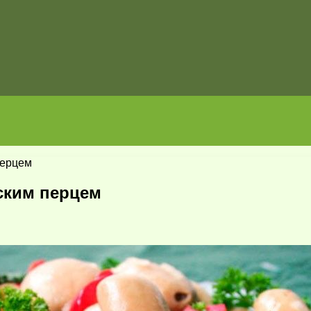
перцем
ским перцем