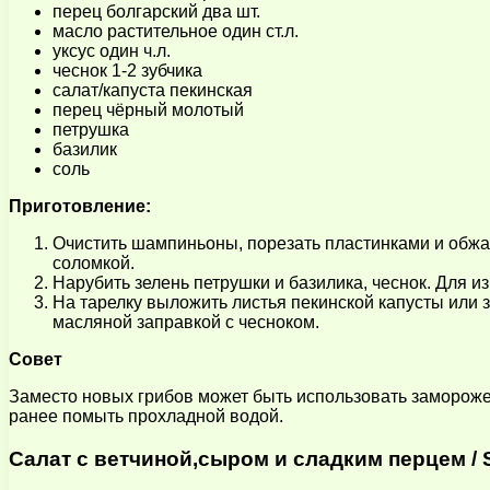
перец болгарский два шт.
масло растительное один ст.л.
уксус один ч.л.
чеснок 1-2 зубчика
салат/капуста пекинская
перец чёрный молотый
петрушка
базилик
соль
Приготовление:
Очистить шампиньоны, порезать пластинками и обжар
соломкой.
Нарубить зелень петрушки и базилика, чеснок. Для и
На тарелку выложить листья пекинской капусты или з
масляной заправкой с чесноком.
Совет
Заместо новых грибов может быть использовать замороже
ранее помыть прохладной водой.
Салат с ветчиной,сыром и сладким перцем / S