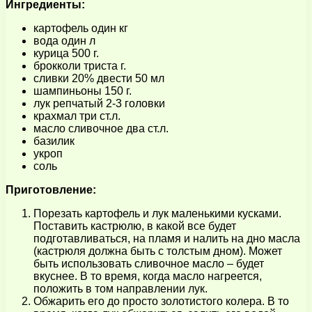
Ингредиенты:
картофель один кг
вода один л
курица 500 г.
брокколи триста г.
сливки 20% двести 50 мл
шампиньоны 150 г.
лук репчатый 2-3 головки
крахмал три ст.л.
масло сливочное два ст.л.
базилик
укроп
соль
Приготовление:
Порезать картофель и лук маленькими кусками.
Поставить кастрюлю, в какой все будет
подготавливаться, на пламя и налить на дно масла
(кастрюля должна быть с толстым дном). Может
быть использовать сливочное масло – будет
вкуснее. В то время, когда масло нагреется,
положить в том направлении лук.
Обжарить его до просто золотистого колера. В то