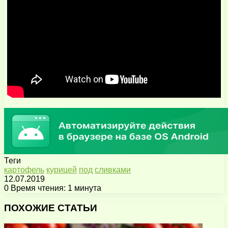
Теги
картофель
курицей
под
сливками
12.07.2019
0
Время чтения: 1 минута
Facebook
X
Pinterest
Вконтакте
Одноклассники
Messenger
Messenger
WhatsApp
Telegram
Viber
Поделиться
Печатать
через
ПОХОЖИЕ СТАТЬИ
электронную
почту