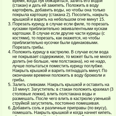
время, когда лук обжариться, залить его водой
(стакан) и дать ей закипеть. Положить в воду
картофель, добавить воды, но чтобы она только
покрыла картошку (стакана 2). Посолить, накрыть
крышкой и варить на небольшом огне минут 15.
Порезать курицу, в случае если филе, то порезать
кусками приблизительно эквивалентными кускам
картошки. В случае если другие части курицы (с
костями), то порезать, как окажется, но чтобы
приблизительно кусочки были одинаковыми.
Порезать грибы.
Положить курицу в кастрюлю. В случае если вода
не покрывает содержимое, то может быть не много
долить (не больше, чем полстакана), но не надо,
лучше попытаться поместить курицу поглубже.
Накрыть крышкой и варить пятнадцать минут. По
окончании времени положить в воду брокколи и
грибы.
Залить сливками. Накрыть крышкой и оставить на
10 минут. Загуститель: в стакан положить крахмал (3
столовые ложки), влить полстакана воды и
размешать. После чего влить в кастрюлю узенькой
струйкой загуститель, постоянно помешивая.
Добавить соль и различные приправы (по вкусу),
помешать. Накрыть крышкой и когда начнет кипеть,