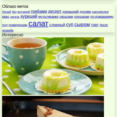
Облако меток
десерт
грибами
домашний
духовке
Легкий
без
ветчиной
картофелем
курицей
квас
по-домашнему
мультиварке
овощами
орешками
кисель
салат
суп
сыром
слоеный
торт
под
помидорами
филе
чизкейк
Интересно