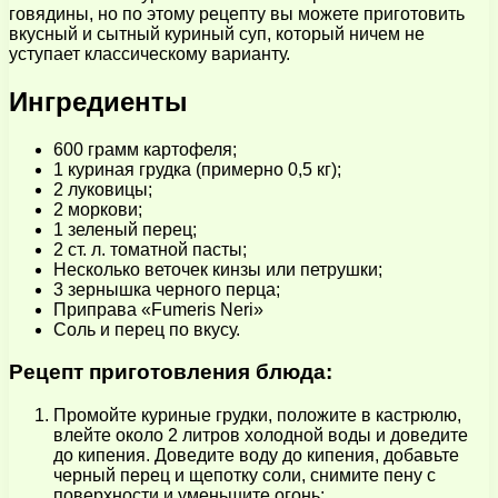
говядины, но по этому рецепту вы можете приготовить
вкусный и сытный куриный суп, который ничем не
уступает классическому варианту.
Ингредиенты
600 грамм картофеля;
1 куриная грудка (примерно 0,5 кг);
2 луковицы;
2 моркови;
1 зеленый перец;
2 ст. л. томатной пасты;
Несколько веточек кинзы или петрушки;
3 зернышка черного перца;
Приправа «Fumeris Neri»
Соль и перец по вкусу.
Рецепт приготовления блюда:
Промойте куриные грудки, положите в кастрюлю,
влейте около 2 литров холодной воды и доведите
до кипения. Доведите воду до кипения, добавьте
черный перец и щепотку соли, снимите пену с
поверхности и уменьшите огонь;