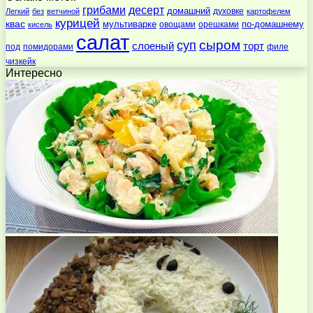
десерт
грибами
домашний
духовке
Легкий
без
ветчиной
картофелем
курицей
квас
по-домашнему
мультиварке
овощами
орешками
кисель
салат
суп
сыром
слоеный
торт
под
помидорами
филе
чизкейк
Интересно