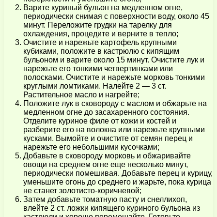
Варите куриный бульон на медленном огне,
периодически снимая с поверхности воду, около 45
минут. Переложите грудки на тарелку для
охлаждения, процедите и верните в тепло;
Очистите и нарежьте картофель крупными
кубиками, положите в кастрюлю с кипящим
бульоном и варите около 15 минут. Очистите лук и
нарежьте его тонкими четвертинками или
полосками. Очистите и нарежьте морковь тонкими
круглыми ломтиками. Налейте 2 — 3 ст.
Растительное масло и нагрейте;
Положите лук в сковороду с маслом и обжарьте на
медленном огне до засахаренного состояния.
Отделите куриное филе от кожи и костей и
разберите его на волокна или нарежьте крупными
кусками. Вымойте и очистите от семян перец и
нарежьте его небольшими кусочками;
Добавьте в сковороду морковь и обжаривайте
овощи на среднем огне еще несколько минут,
периодически помешивая. Добавьте перец и курицу,
уменьшите огонь до среднего и жарьте, пока курица
не станет золотисто-коричневой;
Затем добавьте томатную пасту и снеллихоп,
влейте 2 ст. ложки кипящего куриного бульона из
кастрюли и хорошо перемешайте. Готовьте