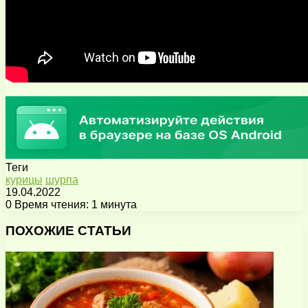
Теги
курицы
шурпа
19.04.2022
0
Время чтения: 1 минута
Facebook
X
Pinterest
Вконтакте
Одноклассники
Messenger
Messenger
WhatsApp
Telegram
Viber
Поделиться
Печатать
через
ПОХОЖИЕ СТАТЬИ
электронную
почту