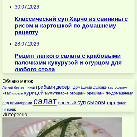
30.07.2026
Классический суп Харчо из свинины с
рисом и картошкой по домашнему
рецепту
28.07.2026
Рецепт легкого салата с крабовыми
палочками кукурузой и огурцом для
любого стола
Облако меток
десерт
грибами
домашний
духовке
Легкий
без
ветчиной
картофелем
курицей
квас
по-домашнему
мультиварке
овощами
орешками
кисель
салат
суп
сыром
слоеный
торт
под
помидорами
филе
чизкейк
Интересно