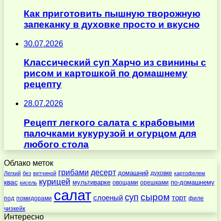
Как приготовить пышную творожную
запеканку в духовке просто и вкусно
30.07.2026
Классический суп Харчо из свинины с
рисом и картошкой по домашнему
рецепту
28.07.2026
Рецепт легкого салата с крабовыми
палочками кукурузой и огурцом для
любого стола
Облако меток
десерт
грибами
домашний
духовке
Легкий
без
ветчиной
картофелем
курицей
квас
по-домашнему
мультиварке
овощами
орешками
кисель
салат
суп
сыром
слоеный
торт
под
помидорами
филе
чизкейк
Интересно