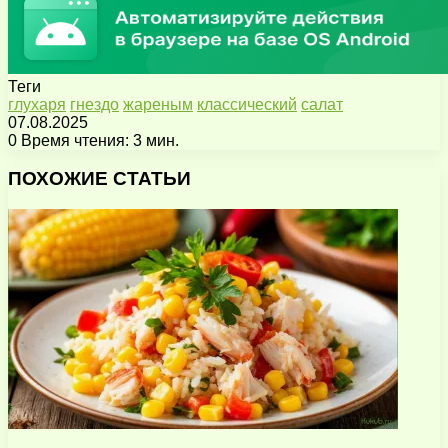
Теги
глухаря
гнездо
жареным
классический
салат
07.08.2025
0
Время чтения: 3 мин.
Facebook
X
Pinterest
Вконтакте
Одноклассники
Messenger
Messenger
WhatsApp
Telegram
Viber
Поделиться
Печатать
через
ПОХОЖИЕ СТАТЬИ
электронную
почту