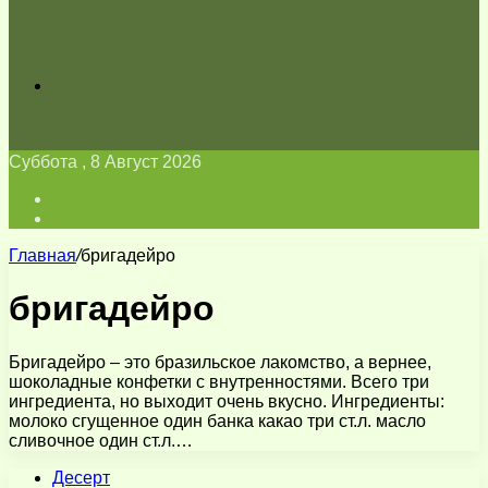
Искать
Суббота , 8 Август 2026
Войти
Switch
skin
Главная
/
бригадейро
бригадейро
Бригадейро – это бразильское лакомство, а вернее,
шоколадные конфетки с внутренностями. Всего три
ингредиента, но выходит очень вкусно. Ингредиенты:
молоко сгущенное один банка какао три ст.л. масло
сливочное один ст.л.…
Десерт