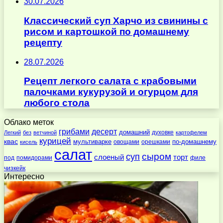
30.07.2026
Классический суп Харчо из свинины с
рисом и картошкой по домашнему
рецепту
28.07.2026
Рецепт легкого салата с крабовыми
палочками кукурузой и огурцом для
любого стола
Облако меток
десерт
грибами
домашний
духовке
Легкий
без
ветчиной
картофелем
курицей
квас
по-домашнему
мультиварке
овощами
орешками
кисель
салат
суп
сыром
слоеный
торт
под
помидорами
филе
чизкейк
Интересно