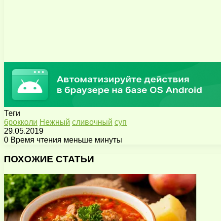
Теги
брокколи
Нежный
сливочный
суп
29.05.2019
0
Время чтения меньше минуты
Facebook
X
Pinterest
Вконтакте
Одноклассники
Messenger
Messenger
WhatsApp
Telegram
Viber
Поделиться
Печатать
через
ПОХОЖИЕ СТАТЬИ
электронную
почту