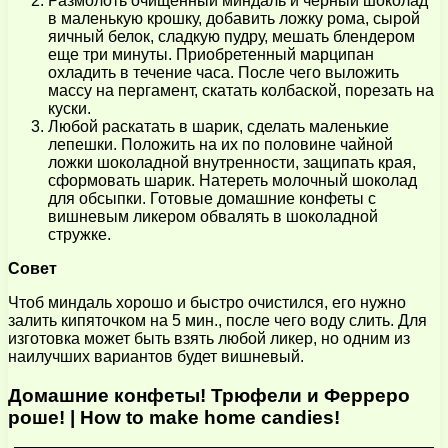
Размолоть очищенный миндаль и чёрный шоколад
в маленькую крошку, добавить ложку рома, сырой
яичный белок, сладкую пудру, мешать блендером
еще три минуты. Приобретенный марципан
охладить в течение часа. После чего выложить
массу на пергамент, скатать колбаской, порезать на
куски.
Любой раскатать в шарик, сделать маленькие
лепешки. Положить на их по половине чайной
ложки шоколадной внутренности, защипать края,
сформовать шарик. Натереть молочный шоколад
для обсыпки. Готовые домашние конфеты с
вишневым ликером обвалять в шоколадной
стружке.
Совет
Чтоб миндаль хорошо и быстро очистился, его нужно
залить кипяточком на 5 мин., после чего воду слить. Для
изготовка может быть взять любой ликер, но одним из
наилучших вариантов будет вишневый.
Домашние конфеты! Трюфели и Ферреро
роше! | How to make home candies!