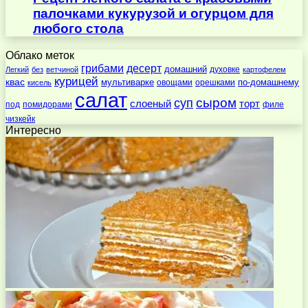
палочками кукурузой и огурцом для
любого стола
Облако меток
десерт
грибами
домашний
духовке
Легкий
без
ветчиной
картофелем
курицей
квас
по-домашнему
мультиварке
овощами
орешками
кисель
салат
суп
сыром
слоеный
торт
под
помидорами
филе
чизкейк
Интересно