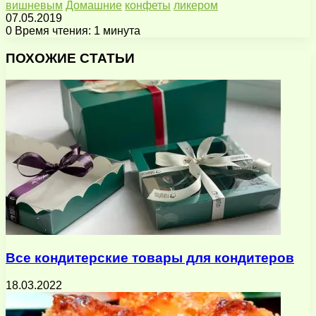
вишневым
Домашние
конфеты
ликером
07.05.2019
0
Время чтения: 1 минута
Facebook
X
Pinterest
Вконтакте
Одноклассники
Messenger
Messenger
WhatsApp
Telegram
Viber
Поделиться
Печатать
через
ПОХОЖИЕ СТАТЬИ
электронную
почту
Все кондитерские товары для кондитеров
18.03.2022