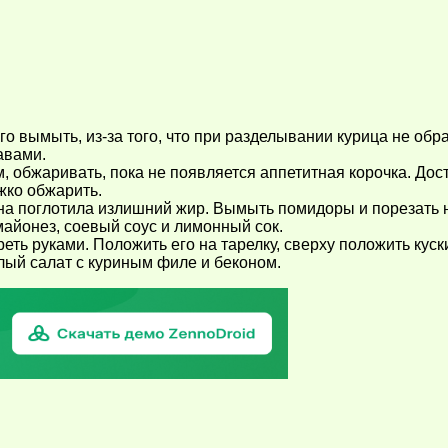
го вымыть, из-за того, что при разделывании курица не об
авами.
 обжаривать, пока не появляется аппетитная корочка. Доста
жко обжарить.
а поглотила излишний жир. Вымыть помидоры и порезать на
майонез, соевый соус и лимонный сок.
ть руками. Положить его на тарелку, сверху положить куск
лый салат с куриным филе и беконом.