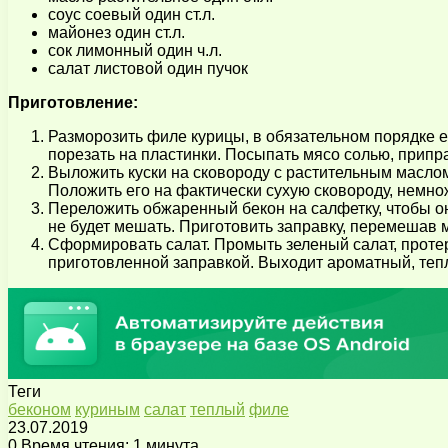
соус соевый один ст.л.
майонез один ст.л.
сок лимонный один ч.л.
салат листовой один пучок
Приготовление:
Разморозить филе курицы, в обязательном порядке е
порезать на пластинки. Посыпать мясо солью, припр
Выложить куски на сковороду с растительным маслом,
Положить его на фактически сухую сковороду, немно
Переложить обжаренный бекон на салфетку, чтобы он
не будет мешать. Приготовить заправку, перемешав 
Сформировать салат. Промыть зеленый салат, протере
приготовленной заправкой. Выходит ароматный, теп
Теги
беконом
куриным
салат
теплый
филе
23.07.2019
0
Время чтения: 1 минута