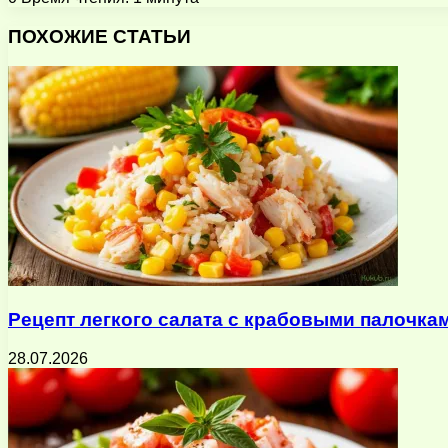
Facebook
X
Pinterest
Вконтакте
Одноклассники
Messenger
Messenger
WhatsApp
Telegram
Viber
Поделиться
Печатать
через
ПОХОЖИЕ СТАТЬИ
электронную
почту
Рецепт легкого салата с крабовыми палочка
28.07.2026