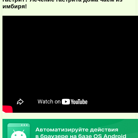
имбиря!