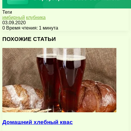
Теги
имбирный
клубника
03.09.2020
0
Время чтения: 1 минута
Facebook
X
Pinterest
Вконтакте
Одноклассники
Messenger
Messenger
WhatsApp
Telegram
Viber
Поделиться
Печатать
через
ПОХОЖИЕ СТАТЬИ
электронную
почту
Домашний хлебный квас