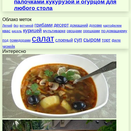
палочками кукурузой и огурцом для
любого стола
Облако меток
десерт
грибами
домашний
духовке
Легкий
без
ветчиной
картофелем
курицей
квас
по-домашнему
мультиварке
овощами
орешками
кисель
салат
суп
сыром
слоеный
торт
под
помидорами
филе
чизкейк
Интересно